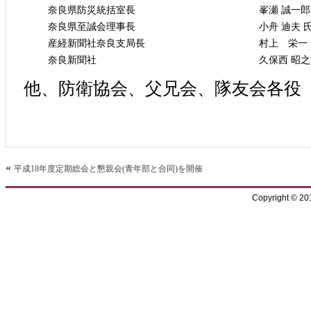
奈良県防災統括室長
峯瀬 誠一郎
奈良県至誠会理事長
小舟 迪夫 
産経新聞社奈良支局長
村上 栄一
奈良新聞社
久保西 昭之
他、防衛協会、父兄会、隊友会各役
«
平成18年度定期総会と懇親会(青年部と合同)を開催
Copyright © 2