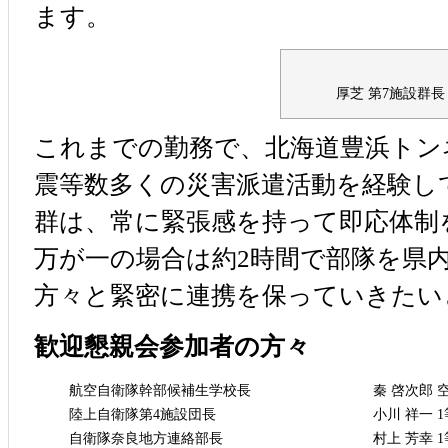
ます。
厚芝 第7施設群長
これまでの勤務で、北海道豊浜トン
震等数多くの災害派遣活動を経験し
群は、常に緊張感を持って即応体制
万が一の場合は約2時間で部隊を県
方々と緊密に連携を保っていきたい
歓迎懇親会参加者の方々
航空自衛隊幹部候補生学校長
秦 啓次郎 
陸上自衛隊第4施設団長
小川 祥一 
自衛隊奈良地方連絡部長
村上 芳幸 