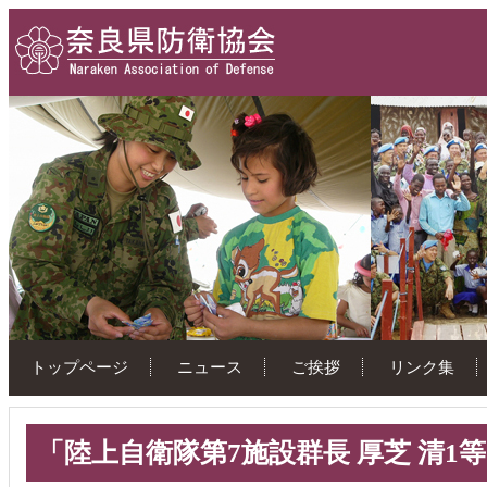
トップページ
ニュース
ご挨拶
リンク集
「陸上自衛隊第7施設群長 厚芝 清1