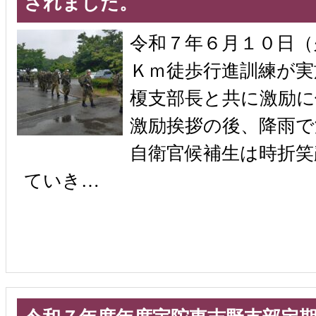
されました。
令和７年６月１０日（
Ｋｍ徒歩行進訓練が実
榎支部長と共に激励に
激励挨拶の後、降雨で
自衛官候補生は時折笑
ていき…