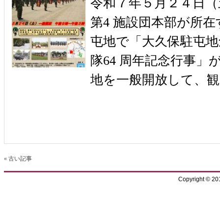
令和７年５月２４日（
第4 施設団本部が所在
屯地で「大久保駐屯地創
隊64 周年記念行事」
地を一般開放して、観
« 古い記事
Copyright © 2