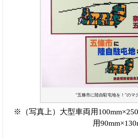
“五條市に陸自駐屯地を！”のマ
※（写真上）大型車両用100mm×2
用90mm×130