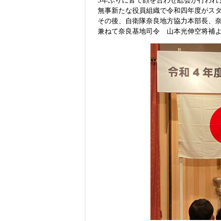
3年ぶりに皆で顔を合わせ総会が行われ
無事新たな役員組織で令和四年度がス
その後、自衛隊奈良地方協力本部長、
兼ねて奈良基地司令 山本光伸空将補