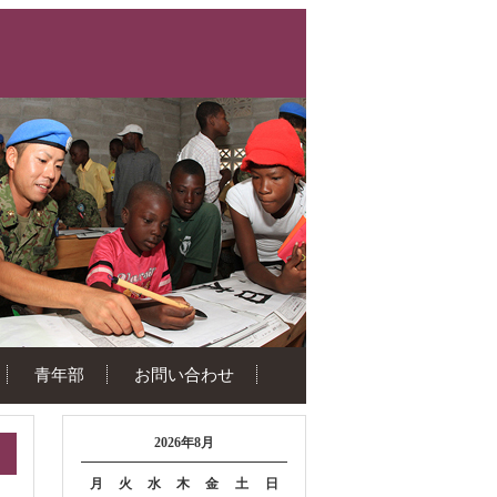
青年部
お問い合わせ
2026年8月
月
火
水
木
金
土
日