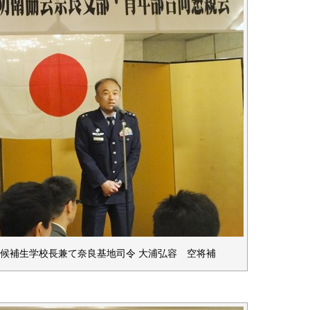
候補生学校長兼て奈良基地司令 大浦弘容 空将補