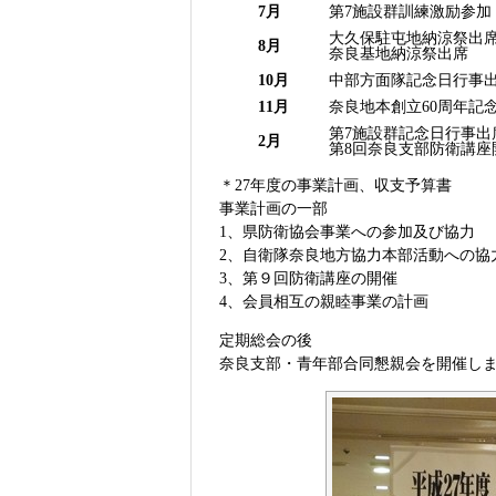
7月
第7施設群訓練激励参加
大久保駐屯地納涼祭出
8月
奈良基地納涼祭出席
10月
中部方面隊記念日行事
11月
奈良地本創立60周年記
第7施設群記念日行事出
2月
第8回奈良支部防衛講座
＊27年度の事業計画、収支予算書
事業計画の一部
1、県防衛協会事業への参加及び協力
2、自衛隊奈良地方協力本部活動への協
3、第９回防衛講座の開催
4、会員相互の親睦事業の計画
定期総会の後
奈良支部・青年部合同懇親会を開催し