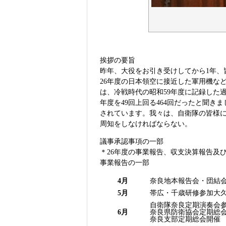
挨拶の要旨
昨年、大役をお引き受けしてから1年、
26年度の日本領空に接近した軍用機な
は、冷戦時代の昭和59年度に記録した
年度を49回上回る464回だったと聞
されています。我々は、自衛隊の皆様
周知をしなければならない。
議事承認事項の一部
＊26年度の事業報告、収支決算報告及
事業報告の一部
4月
奈良地本報告会・団結
5月
帯広・千歳研修参加大
自衛隊奈良定期演奏会
6月
奈良県防衛協会定期総
奈良支部定期総会開催