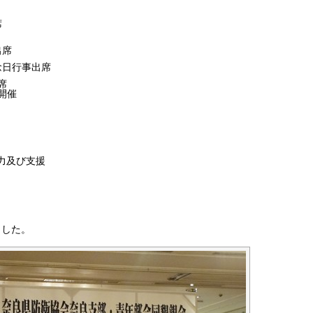
席
出席
念日行事出席
席
開催
力及び支援
ました。