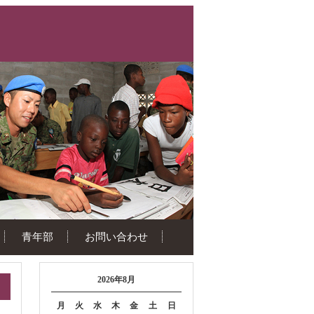
青年部
お問い合わせ
2026年8月
月
火
水
木
金
土
日