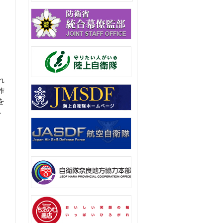
れ
昨
を
へ