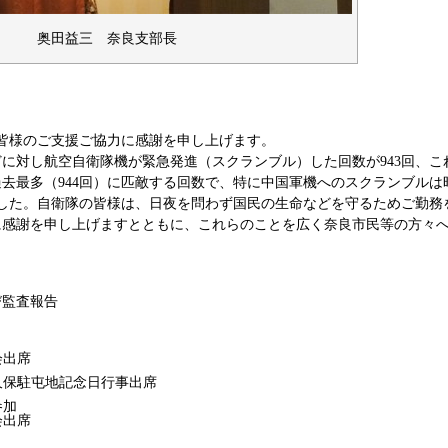
奥田益三 奈良支部長
皆様のご支援ご協力に感謝を申し上げます。
どに対し航空自衛隊機が緊急発進（スクランブル）した回数が943回、こ
過去最多（944回）に匹敵する回数で、特に中国軍機へのスクランブルは
きました。自衛隊の皆様は、日夜を問わず国民の生命などを守るためご勤務
に感謝を申し上げますとともに、これらのことを広く奈良市民等の方々
び監査報告
会出席
久保駐屯地記念日行事出席
参加
会出席