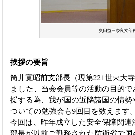
奥田益三奈良支部
挨拶の要旨
筒井寛昭前支部長（現第221世東大
ました、当会会員等の活動の目的で
援する為、我が国の近隣諸国の情勢
ついての勉強会も9回目を数えます
今回は、昨年成立した安全保障関連
部長が以前ご勤務された防衛省で国