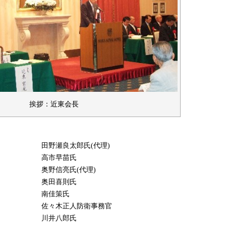
挨拶：近東会長
田野瀬良太郎氏(代理)
高市早苗氏
奥野信亮氏(代理)
奥田喜則氏
南佳策氏
佐々木正人防衛事務官
川井八郎氏