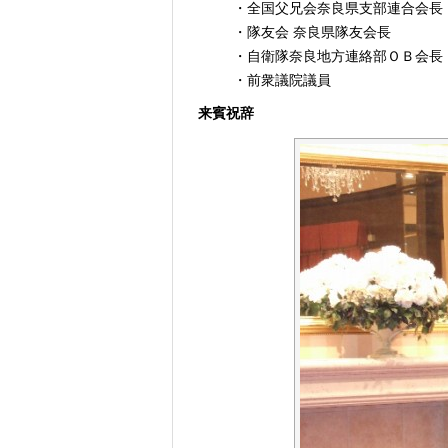
・全国父兄会奈良県支部連合会長
・隊友会 奈良県隊友会長
・自衛隊奈良地方連絡部ＯＢ会長
・前衆議院議員
来賓祝辞