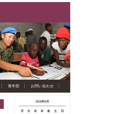
青年部
お問い合わせ
2026年8月
月
火
水
木
金
土
日