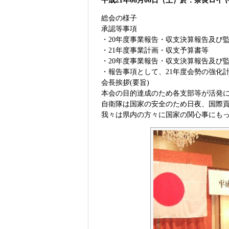
平成21年06月06日（土）於：奈良ロイ
総会の様子
承認等事項
・20年度事業報告・収支決算報告及び
・21年度事業計画・収支予算書等
・20年度事業報告・収支決算報告及び
・報告事項として、21年度会勢の強化
会長挨拶(要旨)
本会の目的達成のため各支部等が活発
自衛隊は国家の安全のため日夜、国際
我々は県内の方々に国家の関心事にも