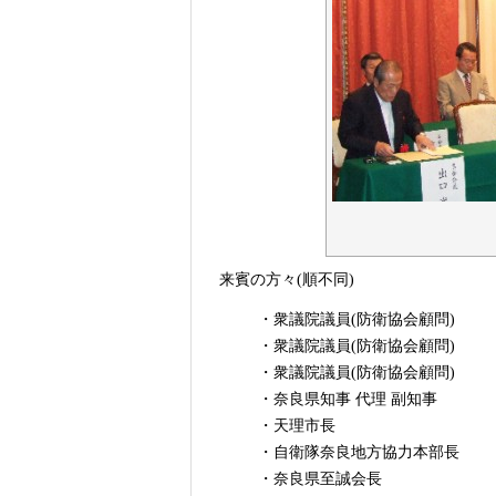
来賓の方々(順不同)
・衆議院議員(防衛協会顧問)
・衆議院議員(防衛協会顧問)
・衆議院議員(防衛協会顧問)
・奈良県知事 代理 副知事
・天理市長
・自衛隊奈良地方協力本部長
・奈良県至誠会長