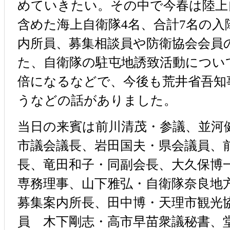
めていきたい。その中で今春は陸上
含めた海上自衛隊4名、合計7名の
内所員、募集相談員や防衛協会会員
た、自衛隊の駐屯地誘致活動につい
倍になるなどで、今後も荒井省吾知
うなどの話がありました。
当日の来賓は前川清茂・参議、並河
市議会議長、岩田国夫・県会議員、
長、竜田和子・同副会長、大久保博
専務理事、山下雅弘・自衛隊奈良地
募集案内所長、田中博・天理市観光
員 木下剛志・高市早苗衆議秘書、