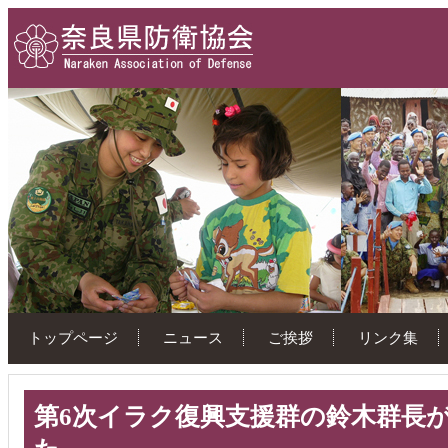
トップページ
ニュース
ご挨拶
リンク集
第6次イラク復興支援群の鈴木群長