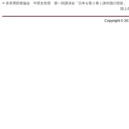
«
奈良県防衞協会 中部女性部 第一回講演会「日本を取り卷く諸外国の現状」
陸上
Copyright © 2