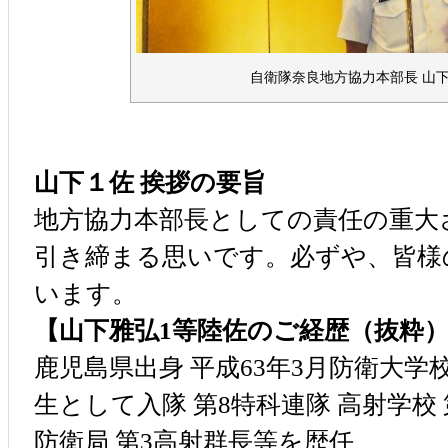
自衛隊奈良地方協力本部長 山下
山下１佐 挨拶の要旨
地方協力本部長としての責任の重大
引き締まる思いです。必ずや、皆様
います。
【山下雅弘1等陸佐のご経歴（抜粋
鹿児島県出身 平成63年3月防衛大学
生として入隊 第8特科連隊 高射学校
防衛局 第3高射群長等を歴任