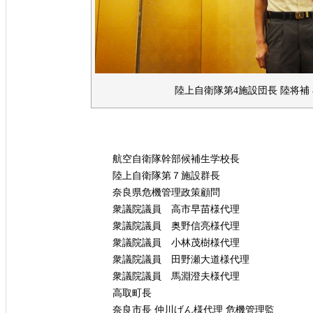
陸上自衛隊第4施設団長 陸将補
航空自衛隊幹部候補生学校長
陸上自衛隊第７施設群長
奈良県危機管理政策顧問
衆議院議員 高市早苗様代理
衆議院議員 奥野信亮様代理
衆議院議員 小林茂樹様代理
衆議院議員 田野瀬大道様代理
衆議院議員 馬淵澄夫様代理
高取町長
奈良市長 仲川げん様代理 危機管理監