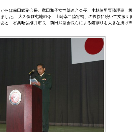
会からは前田武副会長、竜田和子女性部連合会長、小林僖男専務理事、
ました。 大久保駐屯地司令 山崎幸二陸将補、の挨拶に続いて支援団
のあと 谷奥昭弘櫻井市長、前田武副会長らによる鏡割りを大きな掛け