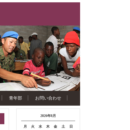
青年部
お問い合わせ
2026年8月
月
火
水
木
金
土
日