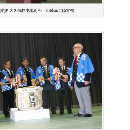
挨拶 大久保駐屯地司令 山崎幸二陸将補