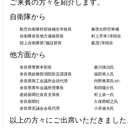
ご来賓の方々を紹介します。
自衛隊から
航空自衛隊幹部候補生学校長
秦啓次郎空将補
自衛隊奈良地方連絡部長
村上芳幸1等陸佐
陸上自衛隊第7施設群長
森茂1等陸佐
他方面から
奈良県警察本部長
菱川雄治氏
奈良県総務部消防防災課課長
福田将人氏
奈良県商工会議所会頭代理
内野典英氏/td>
奈良県青年会議所理事長
和田陽介氏
産経新聞社奈良支局長
村上栄一氏
奈良新聞社
久保西昭之氏
奈良県至誠会会長代理
小舟迪夫氏
以上の方々にご出席いただきました