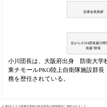
近東会長挨拶
左から小川4団長菱川県
長森7群長
小川団長は、大阪府出身 防衛大
東チモールPKO陸上自衛隊施設群長
務を歴任されている。
«
第6次イラク復興支援群の鈴木群長が帰国報告に来町されました。