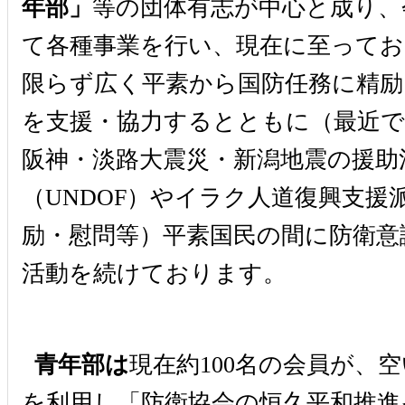
年部」
等の団体有志が中心と成り、
て各種事業を行い、現在に至ってお
限らず広く平素から国防任務に精励
を支援・協力するとともに（最近で
阪神・淡路大震災・新潟地震の援助
（UNDOF）やイラク人道復興支援
励・慰問等）平素国民の間に防衛意
活動を続けております。
青年部は
現在約100名の会員が、
を利用し「防衛協会の恒久平和推進